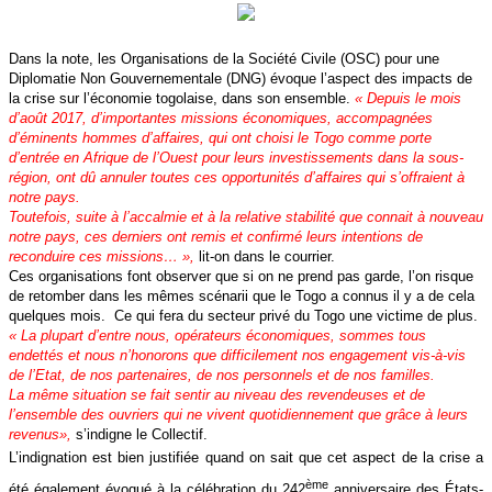
Dans la note, les Organisations de la Société Civile (OSC) pour une
Diplomatie Non Gouvernementale (DNG) évoque l’aspect des impacts de
la crise sur l’économie togolaise, dans son ensemble.
« Depuis le mois
d’août 2017, d’importantes missions économiques, accompagnées
d’éminents hommes d’affaires, qui ont choisi le Togo comme porte
d’entrée en Afrique de l’Ouest pour leurs investissements dans la sous-
région, ont dû annuler toutes ces opportunités d’affaires qui s’offraient à
notre pays.
Toutefois, suite à l’accalmie et à la relative stabilité que connait à nouveau
notre pays, ces derniers ont remis et confirmé leurs intentions de
reconduire ces missions… »,
lit-on dans le courrier.
Ces organisations font observer que si on ne prend pas garde, l’on risque
de retomber dans les mêmes scénarii que le Togo a connus il y a de cela
quelques mois.
Ce qui fera du secteur privé du Togo une victime de plus.
« La plupart d’entre nous, opérateurs économiques, sommes tous
endettés et nous n’honorons que difficilement nos engagement vis-à-vis
de l’Etat, de nos partenaires, de nos personnels et de nos familles.
La même situation se fait sentir au niveau des revendeuses et de
l’ensemble des ouvriers qui ne vivent quotidiennement que grâce à leurs
revenus»,
s’indigne le Collectif.
L’indignation est bien justifiée quand on sait que cet aspect de la crise a
ème
été également évoqué à la célébration du 242
anniversaire des États-