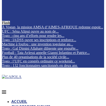
Flash
À Vogan, la mission AMSA d’AIMES-AFRIQUE redonne espoir...
UFC : Séna Alipui ouvre au nom de...
Togo : cinq ans d’efforts pour rendre les...
Togo : IADSS ouvre ses inscriptions et renforce...
Machine à foufou : une invention togolaise au...
Togo : Gal Dimini Allahare diligente une enquête...
Football : Tata Avlessi appelle Gianni Infantino et Patrice...
Plus de 40 organisations de la société civile...
Togo : l’UFC en congrès ordinaire ce weekend...
Togo : 132 fonctionnaires sanctionnés en deux ans
ACCUEIL