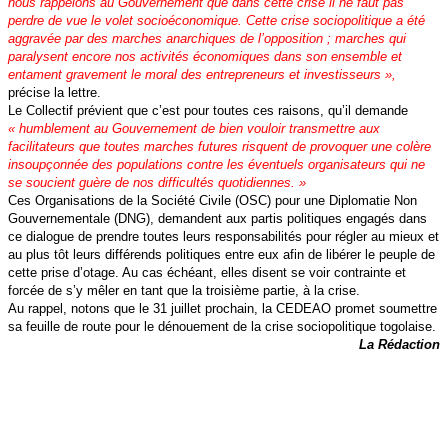
nous rappelons au Gouvernement que dans cette crise il ne faut pas
perdre de vue le volet socioéconomique. Cette crise sociopolitique a été
aggravée par des marches anarchiques de l’opposition ; marches qui
paralysent encore nos activités économiques dans son ensemble et
entament gravement le moral des entrepreneurs et investisseurs »,
précise la lettre.
Le Collectif prévient que c’est pour toutes ces raisons, qu’il demande
« humblement au Gouvernement de bien vouloir transmettre aux
facilitateurs que toutes marches futures risquent de provoquer une colère
insoupçonnée des populations contre les éventuels organisateurs qui ne
se soucient guère de nos difficultés quotidiennes. »
Ces Organisations de la Société Civile (OSC) pour une Diplomatie Non
Gouvernementale (DNG), demandent
aux partis politiques engagés dans
ce dialogue de prendre toutes leurs responsabilités pour régler au mieux et
au plus tôt leurs différends politiques entre eux afin de libérer le peuple de
cette prise d’otage. Au cas échéant, elles disent se voir contrainte et
forcée de s’y mêler en tant que la troisième partie, à la crise.
Au rappel, notons que le 31 juillet prochain, la CEDEAO promet soumettre
sa feuille de route pour le dénouement de la crise sociopolitique togolaise.
La Rédaction