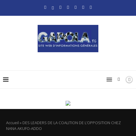
Accueil
»
DES LEADERS DE LA COALITION DE L’OPPOSITION CHEZ
NANA AKUFO-ADDO