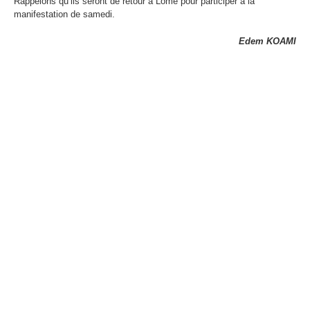
Rappelons qu’ils seront de retour à Lomé pour participer à la
manifestation de samedi.
Edem KOAMI