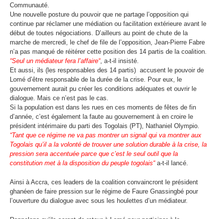
Communauté.
Une nouvelle posture du pouvoir que ne partage l’opposition qui
continue par réclamer une médiation ou facilitation extérieure avant le
début de toutes négociations. D’ailleurs au point de chute de la
marche de mercredi, le chef de file de l’opposition, Jean-Pierre Fabre
n’a pas manqué de réitérer cette position des 14 partis de la coalition.
“
Seul un médiateur fera l’affaire
“
, a-t-il insisté.
Et aussi, ils (les responsables des 14 partis)
accusent le pouvoir de
Lomé d’être responsable de la durée de la crise. Pour eux, le
gouvernement aurait pu créer les conditions adéquates et ouvrir le
dialogue. Mais ce n’est pas le cas.
Si la population est dans les rues en ces moments de fêtes de fin
d’année, c’est également la faute au gouvernement à en croire le
président intérimaire du parti des Togolais (PT), Nathaniel Olympio.
“
Tant que ce régime ne va pas montrer un signal qui va montrer aux
Togolais qu’il a la volonté de trouver une solution durable à la crise, la
pression sera accentuée parce que c’est le seul outil que la
constitution met à la disposition du peuple togolais
“
a-t-il lancé.
Ainsi à Accra, ces leaders de la coalition convaincront le président
ghanéen de faire pression sur le régime de Faure Gnassingbé pour
l’ouverture du dialogue avec sous les houlettes d’un médiateur.