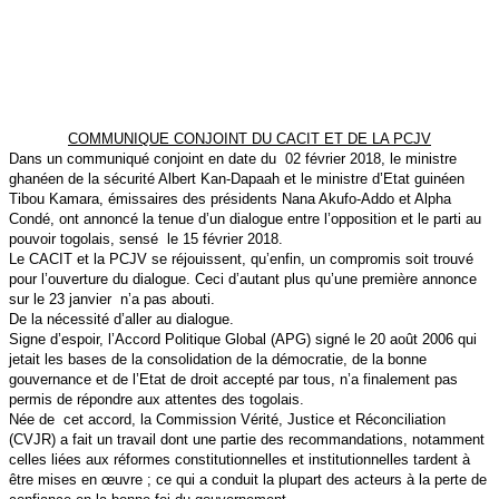
COMMUNIQUE CONJOINT DU CACIT ET DE LA PCJV
Dans un communiqué conjoint en date du 02 février 2018, le ministre
ghanéen de la sécurité Albert Kan-Dapaah et le ministre d’Etat guinéen
Tibou Kamara, émissaires des présidents Nana Akufo-Addo et Alpha
Condé, ont annoncé la tenue d’un dialogue entre l’opposition et le parti au
pouvoir togolais, sensé le 15 février 2018.
Le CACIT et la PCJV se réjouissent, qu’enfin, un compromis soit trouvé
pour l’ouverture du dialogue. Ceci d’autant plus qu’une première annonce
sur le 23 janvier n’a pas abouti.
De la nécessité d’aller au dialogue.
Signe d’espoir, l’Accord Politique Global (APG) signé le 20 août 2006 qui
jetait les bases de la consolidation de la démocratie, de la bonne
gouvernance et de l’Etat de droit accepté par tous, n’a finalement pas
permis de répondre aux attentes des togolais.
Née de cet accord, la Commission Vérité, Justice et Réconciliation
(CVJR) a fait un travail dont une partie des recommandations, notamment
celles liées aux réformes constitutionnelles et institutionnelles tardent à
être mises en œuvre ; ce qui a conduit la plupart des acteurs à la perte de