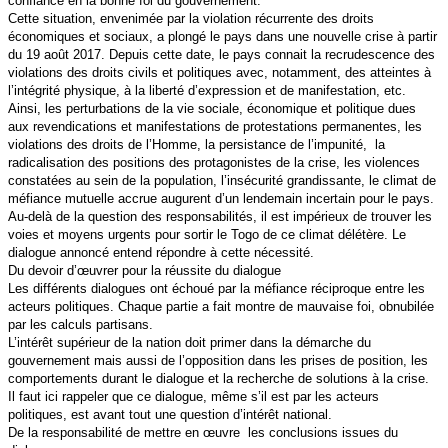
confiance en la bonne foi du gouvernement.
Cette situation, envenimée par la violation récurrente des droits
économiques et sociaux, a plongé le pays dans une nouvelle crise à partir
du 19 août 2017. Depuis cette date, le pays connait la recrudescence des
violations des droits civils et politiques avec, notamment, des atteintes à
l’intégrité physique, à la liberté d’expression et de manifestation, etc.
Ainsi, les perturbations de la vie sociale, économique et politique dues
aux revendications et manifestations de protestations permanentes, les
violations des droits de l’Homme, la persistance de l’impunité, la
radicalisation des positions des protagonistes de la crise, les violences
constatées au sein de la population, l’insécurité grandissante, le climat de
méfiance mutuelle accrue augurent d’un lendemain incertain pour le pays.
Au-delà de la question des responsabilités, il est impérieux de trouver les
voies et moyens urgents pour sortir le Togo de ce climat délétère. Le
dialogue annoncé entend répondre à cette nécessité.
Du devoir d’œuvrer pour la réussite du dialogue
Les différents dialogues ont échoué par la méfiance réciproque entre les
acteurs politiques. Chaque partie a fait montre de mauvaise foi, obnubilée
par les calculs partisans.
L’intérêt supérieur de la nation doit primer dans la démarche du
gouvernement mais aussi de l’opposition dans les prises de position, les
comportements durant le dialogue et la recherche de solutions à la crise.
Il faut ici rappeler que ce dialogue, même s’il est par les acteurs
politiques, est avant tout une question d’intérêt national.
De la responsabilité de mettre en œuvre les conclusions issues du