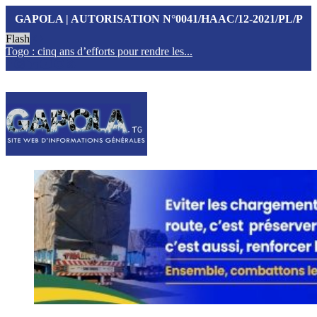
GAPOLA | AUTORISATION N°0041/HAAC/12-2021/PL/P
Flash
Togo : cinq ans d’efforts pour rendre les...
T