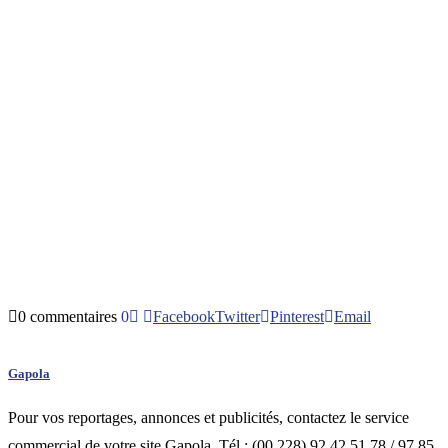
0 commentaires
0
Facebook
Twitter
Pinterest
Email
Gapola
Pour vos reportages, annonces et publicités, contactez le service
commercial de votre site Gapola. Tél : (00 228) 92 42 51 78 / 97 85