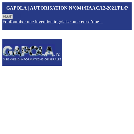
GAPOLA | AUTORISATION N°0041/HAAC/12-2021/PL/P
Flash
Foufoumix : une invention togolaise au cœur d’une...
T