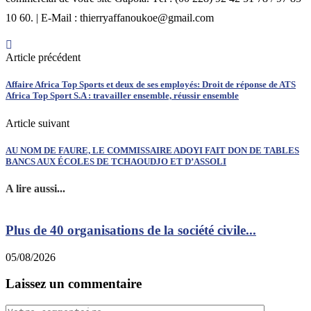
10 60. | E-Mail : thierryaffanoukoe@gmail.com
Article précédent
Affaire Africa Top Sports et deux de ses employés: Droit de réponse de ATS
Africa Top Sport S.A : travailler ensemble, réussir ensemble
Article suivant
AU NOM DE FAURE, LE COMMISSAIRE ADOYI FAIT DON DE TABLES
BANCS AUX ÉCOLES DE TCHAOUDJO ET D’ASSOLI
A lire aussi...
Plus de 40 organisations de la société civile...
05/08/2026
0
Laissez un commentaire