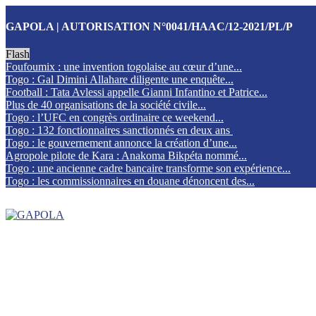
GAPOLA | AUTORISATION N°0041/HAAC/12-2021/PL/P
Flash
Foufoumix : une invention togolaise au cœur d’une...
Togo : Gal Dimini Allahare diligente une enquête...
Football : Tata Avlessi appelle Gianni Infantino et Patrice...
Plus de 40 organisations de la société civile...
Togo : l’UFC en congrès ordinaire ce weekend...
Togo : 132 fonctionnaires sanctionnés en deux ans
Togo : le gouvernement annonce la création d’une...
Agropole pilote de Kara : Anakoma Bikpéta nommé...
Togo : une ancienne cadre bancaire transforme son expérience...
Togo : les commissionnaires en douane dénoncent des...