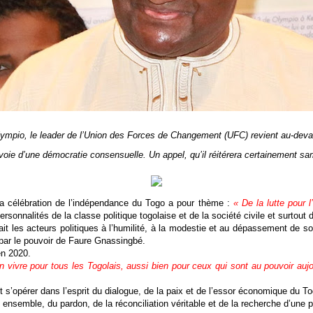
 Olympio, le leader de l’Union des Forces de Changement (UFC) revient au-deva
 la voie d’une démocratie consensuelle. Un appel, qu’il réitérera certainement
la célébration de l’indépendance du Togo a pour thème :
« De la lutte pour 
rsonnalités de la classe politique togolaise et de la société civile et surto
tait les acteurs politiques à l’humilité, à la modestie et au dépassement de 
par le pouvoir de Faure Gnassingbé.
en 2020.
n vivre pour tous les Togolais, aussi bien pour ceux qui sont au pouvoir aujo
t s’opérer dans l’esprit du dialogue, de la paix et de l’essor économique du To
ensemble, du pardon, de la réconciliation véritable et de la recherche d’une p