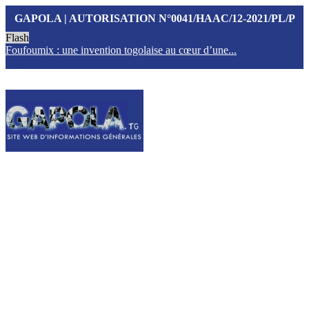
GAPOLA | AUTORISATION N°0041/HAAC/12-2021/PL/P
Flash
Foufoumix : une invention togolaise au cœur d’une...
T