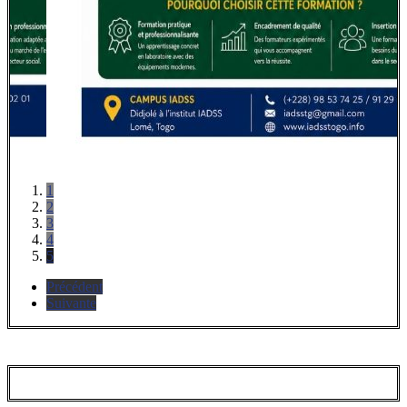
1
2
3
4
5
Précédent
Suivante