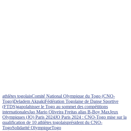
athlètes togolais
Comité National Olympique du Togo (CNO-
Togo)
Deladem Akpaki
Fédération Togolaise de Danse Sportive
(FTDS)
gapola
hisser le Togo au sommet des compétitions
internationales
Jao Mario Oliveira Freitas alias B-Boy Max
Jeux
Olympiques (JO) Paris 2024
JO Paris 2024 : CNO-Togo mise sur la
qualification de 10 athlètes togolais
président du CNO-
Togo
Solidarité Olympique
Togo