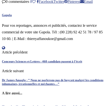
0 commentaires
0
Facebook
Twitter
Pinterest
Email
Gapola
Pour vos reportages, annonces et publicités, contactez le service
commercial de votre site Gapola. Tél : (00 228) 92 42 51 78 / 97 85
10 60. | E-Mail : thierryaffanoukoe@gmail.com
Article précédent
Concours Sciences et Lettres : 468 candidats passent à l’écrit
Article suivant
Dr James Amaglo : ” Nous ne parlerons pas de boycott malgré les conditions
inhumaines, irrationnelles et méchantes…”
A lire aussi...