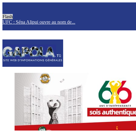
Flash
UFC : Séna Alipui ouvre au nom de...