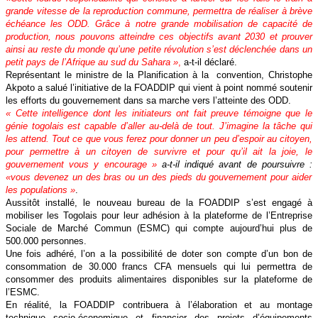
grande vitesse de la reproduction commune, permettra de réaliser à brève
échéance les ODD. Grâce à notre grande mobilisation de capacité de
production, nous pouvons atteindre ces objectifs avant 2030 et prouver
ainsi au reste du monde qu’une petite révolution s’est déclenchée dans un
petit pays de l’Afrique au sud du Sahara »
,
a-t-il déclaré.
Représentant le ministre de la Planification à la convention, Christophe
Akpoto a salué l’initiative de la FOADDIP qui vient à point nommé soutenir
les efforts du gouvernement dans sa marche vers l’atteinte des ODD.
« Cette intelligence dont les initiateurs ont fait preuve témoigne que le
génie togolais est capable d’aller au-delà de tout. J’imagine la tâche qui
les attend. Tout ce que vous ferez pour donner un peu d’espoir au citoyen,
pour permettre à un citoyen de survivre et pour qu’il ait la joie, le
gouvernement vous y encourage »
a-t-il indiqué avant de poursuivre :
«vous devenez un des bras ou un des pieds du gouvernement pour aider
les populations »
.
Aussitôt installé, le nouveau bureau de la FOADDIP s’est engagé à
mobiliser les Togolais pour leur adhésion à la plateforme de l’Entreprise
Sociale de Marché Commun (ESMC) qui compte aujourd’hui plus de
500.000 personnes.
Une fois adhéré, l’on a la possibilité de doter son compte d’un bon de
consommation de 30.000 francs CFA mensuels qui lui permettra de
consommer des produits alimentaires disponibles sur la plateforme de
l’ESMC.
En réalité, la FOADDIP contribuera à l’élaboration et au montage
technique socio-économique et financier des projets d’équipements