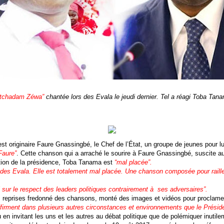
Atchadam Zéwa”
chantée lors des Evala le jeudi dernier. Tel a réagi Toba Tana
est originaire Faure Gnassingbé, le Chef de l’État, un groupe de jeunes pour lu
Faure”
. Cette chanson qui a arraché le sourire à Faure Gnassingbé, suscite au
cation de la présidence, Toba Tanama est
“mal placée”.
des Evala. Elle est totalement mal placée. Une chanson composée pour railler
al sur le respect des leaders politiques contrairement à ses adversaires”.
s reprises fredonné des chansons, monté des images et vidéos pour proclamer l
ffirment dans plusieurs autres circonstances et environnements que le Prési
lu en invitant les uns et les autres au débat politique que de polémiquer inutile