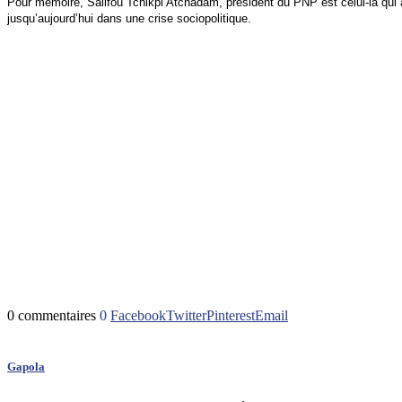
Pour mémoire, Salifou Tchikpi Atchadam, président du PNP est celui-là qui av
jusqu’aujourd’hui dans une crise sociopolitique.
0 commentaires
0
Facebook
Twitter
Pinterest
Email
Gapola