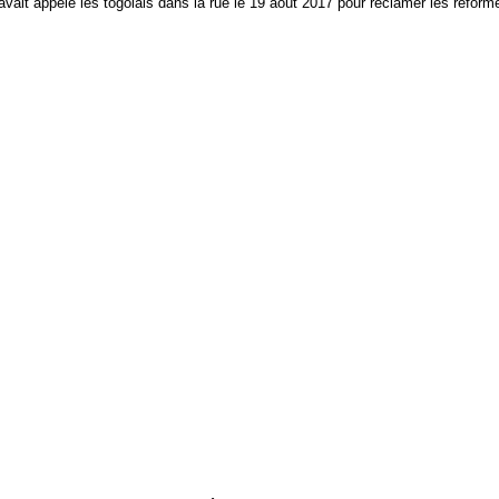
ait appelé les togolais dans la rue le 19 août 2017 pour réclamer les réformes 