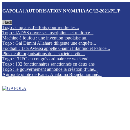
GAPOLA | AUTORISATION N°0041/HAAC/12-2021/PL/P
Flash
Togo : cinq ans d’efforts pour rendre les...
Togo : IADSS ouvre ses inscriptions et renforce...
Machine à foufou : une invention togolaise au...
Togo : Gal Dimini Allahare diligente une enquête...
Football : Tata Avlessi appelle Gianni Infantino et Patrice...
Plus de 40 organisations de la société civile...
Togo : l’UFC en congrès ordinaire ce weekend...
Togo : 132 fonctionnaires sanctionnés en deux ans
Togo : le gouvernement annonce la création d’une...
Agropole pilote de Kara : Anakoma Bikpéta nommé...