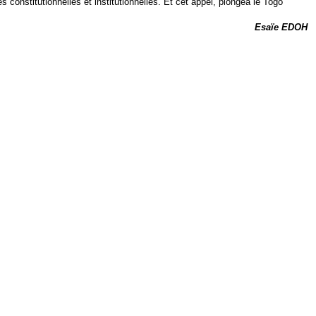
constitutionnelles et institutionnelles. Et cet appel, plongea le Togo
Esaïe EDOH