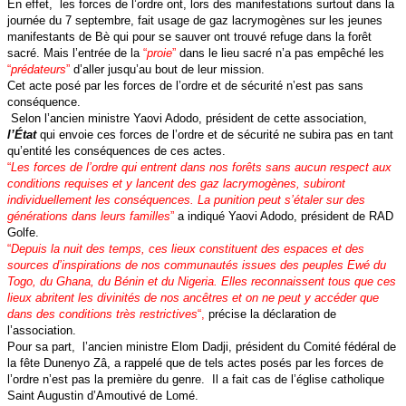
En effet, les forces de l’ordre ont, lors des manifestations surtout dans la
journée du 7 septembre, fait usage de gaz lacrymogènes sur les jeunes
manifestants de Bè qui pour se sauver ont trouvé refuge dans la forêt
sacré. Mais l’entrée de la
“
proie
”
dans le lieu sacré n’a pas empêché les
“
prédateurs
”
d’aller jusqu’au bout de leur mission.
Cet acte posé par les forces de l’ordre et de sécurité n’est pas sans
conséquence.
Selon l’ancien ministre Yaovi Adodo, président de cette association,
l’État
qui envoie ces forces de l’ordre et de sécurité ne subira pas en tant
qu’entité les conséquences de ces actes.
“
Les forces de l’ordre qui entrent dans nos forêts sans aucun respect aux
conditions requises et y lancent des gaz lacrymogènes, subiront
individuellement les conséquences. La punition peut s’étaler sur des
générations dans leurs familles
”
a indiqué Yaovi Adodo, président de RAD
Golfe.
“
Depuis la nuit des temps, ces lieux constituent des espaces et des
sources d’inspirations de nos communautés issues des peuples Ewé du
Togo, du Ghana, du Bénin et du Nigeria. Elles reconnaissent tous que ces
lieux abritent les divinités de nos ancêtres et on ne peut y accéder que
dans des conditions très restrictives
“,
précise la déclaration de
l’association.
Pour sa part, l’ancien ministre Elom Dadji, président du Comité fédéral de
la fête Dunenyo Zâ, a rappelé que de tels actes posés par les forces de
l’ordre n’est pas la première du genre. Il a fait cas de l’église catholique
Saint Augustin d’Amoutivé de Lomé.