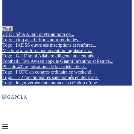
Flash
UFC : Séna Alipui ouvre au nom de...
Togo : cinq ans d’efforts pour rendre les...
Togo : IADSS ouvre ses inscriptions et renforce...
Machine à foufou : une invention togolaise au...
Togo : Gal Dimini Allahare diligente une enquête...
Football : Tata Avlessi appelle Gianni Infantino et Patrice...
Plus de 40 organisations de la société civile...
Togo : l’UFC en congrès ordinaire ce weekend...
Togo : 132 fonctionnaires sanctionnés en deux ans
Togo : le gouvernement annonce la création d’une...