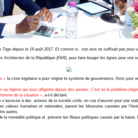
se le Togo depuis le 19 août 2017. Et comme si, son avis ne suffisait pas pou
es Architectes de la République (FAR), pour faire bouger les lignes pour une so
s »
la crise togolaise a pour origine le système de gouvernance. Ainsi pour un
in au régime qui nous diligente depuis des années. C’est lui le problème (ré
’homme de la situation »
, a-t-il déclaré.
 s’associer à des acteurs de la société civile, en vue d’œuvrer pour une stabi
s valeurs humaines et nationales, panser les blessures causées par l’histoi
tre autres.
 mentalité politique et prévenir les fléaux politiques causés par la haine, le d