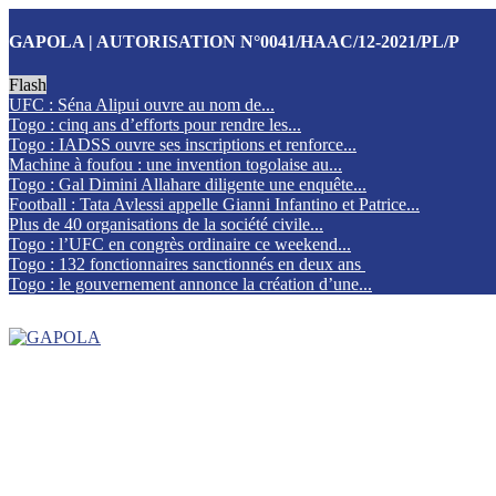
GAPOLA | AUTORISATION N°0041/HAAC/12-2021/PL/P
Flash
UFC : Séna Alipui ouvre au nom de...
Togo : cinq ans d’efforts pour rendre les...
Togo : IADSS ouvre ses inscriptions et renforce...
Machine à foufou : une invention togolaise au...
Togo : Gal Dimini Allahare diligente une enquête...
Football : Tata Avlessi appelle Gianni Infantino et Patrice...
Plus de 40 organisations de la société civile...
Togo : l’UFC en congrès ordinaire ce weekend...
Togo : 132 fonctionnaires sanctionnés en deux ans
Togo : le gouvernement annonce la création d’une...