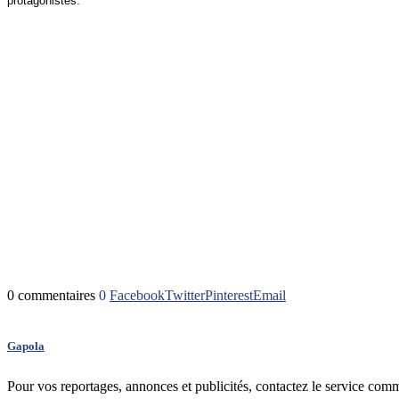
protagonistes.
0 commentaires
0
Facebook
Twitter
Pinterest
Email
Gapola
Pour vos reportages, annonces et publicités, contactez le service com