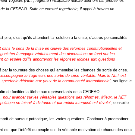
nt Togolais (NET) regrette l’incapacité notoire dont ont fait preuve les
 de la CEDEAO. Suite ce constat regrettable, il appel à travers un
pire, c’est qu’ils attendent la solution à la crise, d’autres personnalités
 dans le sens de la mise en œuvre des réformes constitutionnelles et
agonistes à engager véritablement des discussions de fond sur les
t on espère qu’ils apporteront les réponses idoines aux questions
é par la tournure des choses qui amenuise les chances de sortie de crise.
 accompagner le Togo vers une sortie de crise véritable. Mais le NET est
n spectacle dérisoire aux yeux de la communauté internationale”,
souligne le
afin de faciliter la tâche aux représentants de la CEDEAO.
es, pour avancer sur les véritables questions des réformes. Mieux, le NET
litique se faisait à distance et par média interposé est révolu”,
conseille
it de sursaut patriotique, les vraies questions. Continuer à procrastiner
t est que l’intérêt du peuple soit la véritable motivation de chacun des deux