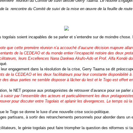
 la première réunion du Comité de suivi désole Gerry Taama. Le Nouvel Engageme
de la rencontre du Comité de suivi de la mise en œuvre de la feuille de route
 togolais soient incapables de se parler et s’entendre sur de moindre chose. Et 
ote que cette première réunion n’a accouché d’aucune décision majeure allant
résentants de la CEDEAO et du monde entier l’incapacité notoire des deux prot
acilitateurs, leurs Excellences Nana Dankwa Akufo-Ado et Prof. Alfa Kondé don
qué.
 leur engagement dans la résolution de la crise, Gerry Taama se dit préoccup
ts de la CEDEAO et les deux facilitateurs pour leur constante disponibilité à
 des deux parties ne semble disposer à lâcher du lest et le Togo est offert e
ation, le NET propose aux protagonistes de retrouver d’avance pour se parler 
 à saisir par l’ensemble des acteurs et particulièrement les deux protagonist
uver pour discuter entre Togolais et aplanir les divergences. Le temps où la po
ue le Togo se donne le luxe d’une nouvelle crise socio-politique.
 partisans, à sortir des retranchements personnels pour aborder dans un espr
tateurs, le génie togolais peut faire triompher la question des réformes si tan