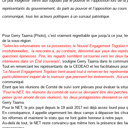
Le plat indigeste servit aux togolais par le pouvoir et l’opposition lors de
représentants du gouvernement, du parti au pouvoir et l’opposition au cours 
communiqué, tous les acteurs politiques à un sursaut patriotique.
Pour Gerry Taama (Photo), c’est vraiment regrettable que jusqu’à ce jour, les
de la sous-région.
“Selon les informations en sa possession, le Nouvel Engagement Togolais n
institutionnelles, la rencontre a, au contraire, démontré aux yeux des rep
questions épineuses. Pire, les regards semblent se tourner vers les deux f
intérieures dans un État souverain”,
souligne Gerry Taama dans le communi
Tout en remerciant les représentants de la CEDEAO et les facilitateurs pour
“Le Nouvel Engagement Togolais tient avant tout à remercier les représentan
particulièrement inquiet de la tournure que prennent les événements. Aucune
communiqué.
Étant que les réunions de Comité de suivi sont prévues pour évaluer la situ
“Pour le NET, les réunions du comité de suivi se devraient être des perches
pense qu’en amont de ces réunions, les deux protagonistes devraient se retro
Gerry Taama.
Pour le NET, le prix payé depuis le 19 août 2017 est déjà assez lourd pour q
En conséquence, il appelle urgemment les deux camps à dépasser les clivages
les réformes et maintenir le statu quo ne font guère honneur à notre pays.
Au-delà de tout, le NET reste convaincu que même hors la présence des facili