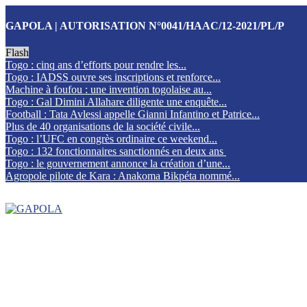
GAPOLA | AUTORISATION N°0041/HAAC/12-2021/PL/P
Flash
Togo : cinq ans d’efforts pour rendre les...
Togo : IADSS ouvre ses inscriptions et renforce...
Machine à foufou : une invention togolaise au...
Togo : Gal Dimini Allahare diligente une enquête...
Football : Tata Avlessi appelle Gianni Infantino et Patrice...
Plus de 40 organisations de la société civile...
Togo : l’UFC en congrès ordinaire ce weekend...
Togo : 132 fonctionnaires sanctionnés en deux ans
Togo : le gouvernement annonce la création d’une...
Agropole pilote de Kara : Anakoma Bikpéta nommé...