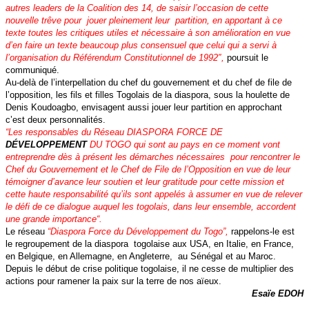
autres leaders de la Coalition des 14, de saisir l’occasion de cette
nouvelle trêve pour jouer pleinement leur partition, en apportant à ce
texte toutes les critiques utiles et nécessaire à son amélioration en vue
d’en faire un texte beaucoup plus consensuel que celui qui a servi à
l’organisation du Référendum Constitutionnel de 1992″
,
poursuit le
communiqué.
Au-delà de l’interpellation du chef du gouvernement et du chef de file de
l’opposition, les fils et filles Togolais de la diaspora, sous la houlette de
Denis Koudoagbo, envisagent aussi jouer leur partition en approchant
c’est deux personnalités.
“
Les responsables du Réseau DIASPORA FORCE DE
DÉVELOPPEMENT
DU TOGO qui sont au pays en ce moment vont
entreprendre dès à présent les démarches nécessaires pour rencontrer le
Chef du Gouvernement et le Chef de File de l’Opposition en vue de leur
témoigner d’avance leur soutien et leur gratitude pour cette mission et
cette haute responsabilité qu’ils sont appelés à assumer en vue de relever
le défi de ce dialogue auquel les togolais, dans leur ensemble, accordent
une grande importance
“.
Le réseau
“Diaspora Force du Développement du Togo”,
rappelons-le est
le regroupement de la diaspora togolaise aux USA, en Italie, en France,
en Belgique, en Allemagne, en Angleterre, au Sénégal et au Maroc.
Depuis le début de crise politique togolaise, il ne cesse de multiplier des
actions pour ramener la paix sur la terre de nos aïeux.
Esaïe EDOH