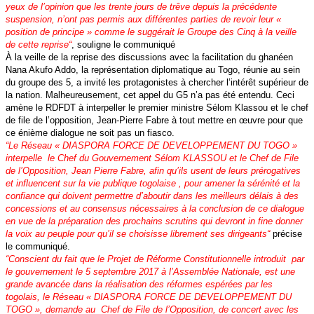
yeux de l’opinion que les trente jours de trêve depuis la précédente
suspension, n’ont pas permis aux différentes parties de revoir leur «
position de principe » comme le suggérait le Groupe des Cinq à la veille
de cette reprise
“
, souligne le communiqué
À la veille de la reprise des discussions avec la facilitation du ghanéen
Nana Akufo Addo, la représentation diplomatique au Togo, réunie au sein
du groupe des 5, a invité les protagonistes à chercher l’intérêt supérieur de
la nation. Malheureusement, cet appel du G5 n’a pas été entendu. Ceci
amène le RDFDT à interpeller le premier ministre Sélom Klassou et le chef
de file de l’opposition, Jean-Pierre Fabre à tout mettre en œuvre pour que
ce énième dialogue ne soit pas un fiasco.
“
Le
Réseau « DIASPORA FORCE DE DEVELOPPEMENT DU TOGO »
interpelle le Chef du Gouvernement Sélom KLASSOU et le Chef de File
de l’Opposition, Jean Pierre Fabre, afin qu’ils usent de leurs prérogatives
et influencent sur la vie publique togolaise , pour amener la sérénité et la
confiance qui doivent permettre d’aboutir dans les meilleurs délais à des
concessions et au consensus nécessaires à la conclusion de ce dialogue
en vue de la préparation des prochains scrutins qui devront in fine donner
la voix au peuple pour qu’il se choisisse librement ses dirigeants
“
précise
le communiqué.
“
Conscient du fait que le Projet de Réforme Constitutionnelle introduit par
le gouvernement le 5 septembre 2017 à l’Assemblée Nationale, est une
grande avancée dans la réalisation des réformes espérées par les
togolais, le Réseau « DIASPORA FORCE DE DEVELOPPEMENT DU
TOGO », demande au Chef de File de l’Opposition, de concert avec les