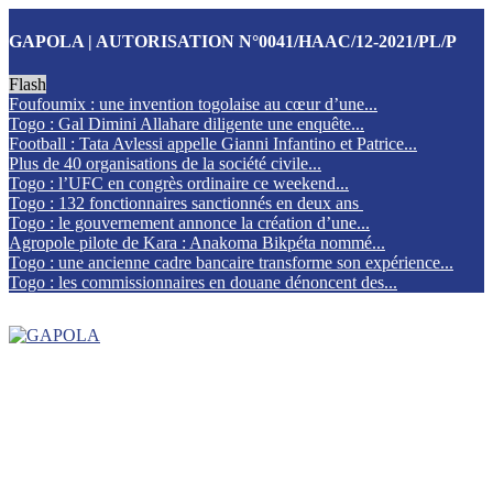
GAPOLA | AUTORISATION N°0041/HAAC/12-2021/PL/P
Flash
Foufoumix : une invention togolaise au cœur d’une...
Togo : Gal Dimini Allahare diligente une enquête...
Football : Tata Avlessi appelle Gianni Infantino et Patrice...
Plus de 40 organisations de la société civile...
Togo : l’UFC en congrès ordinaire ce weekend...
Togo : 132 fonctionnaires sanctionnés en deux ans
Togo : le gouvernement annonce la création d’une...
Agropole pilote de Kara : Anakoma Bikpéta nommé...
Togo : une ancienne cadre bancaire transforme son expérience...
Togo : les commissionnaires en douane dénoncent des...