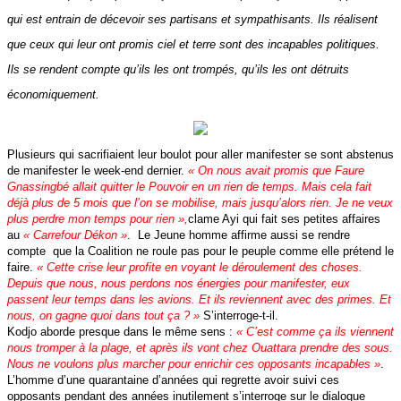
qui est entrain de décevoir ses partisans et sympathisants. Ils réalisent
que ceux qui leur ont promis ciel et terre sont des incapables politiques.
Ils se rendent compte qu’ils les ont trompés, qu’ils les ont détruits
économiquement.
Plusieurs qui sacrifiaient leur boulot pour aller manifester se sont abstenus
de manifester le week-end dernier.
« On nous avait promis que Faure
Gnassingbé allait quitter le Pouvoir en un rien de temps. Mais cela fait
déjà plus de 5 mois que l’on se mobilise, mais jusqu’alors rien. Je ne veux
plus perdre mon temps pour rien »,
clame Ayi qui fait ses petites affaires
au
« Carrefour Dékon »
. Le Jeune homme affirme aussi se rendre
compte que la Coalition ne roule pas pour le peuple comme elle prétend le
faire.
« Cette crise leur profite en voyant le déroulement des choses.
Depuis que nous, nous perdons nos énergies pour manifester, eux
passent leur temps dans les avions. Et ils reviennent avec des primes. Et
nous, on gagne quoi dans tout ça ? »
S’interroge-t-il.
Kodjo aborde presque dans le même sens :
« C’est comme ça ils viennent
nous tromper à la plage, et après ils vont chez Ouattara prendre des sous.
Nous ne voulons plus marcher pour enrichir ces opposants incapables »
.
L’homme d’une quarantaine d’années qui regrette avoir suivi ces
opposants pendant des années inutilement s’interroge sur le dialogue