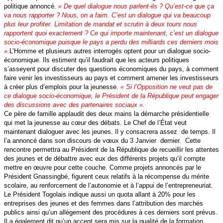
politique annoncé.
« De quel dialogue nous parlent-ils ? Qu’est-ce que ça
va nous rapporter ? Nous, on a faim. C’est un dialogue qui va beaucoup
plus leur profiter. Limitation de mandat et scrutin à deux tours nous
rapportent quoi exactement ? Ce qui importe maintenant, c’est un dialogue
socio-économique puisque le pays a perdu des milliards ces derniers mois
».
L’Homme et plusieurs autres interrogés optent pour un dialogue socio-
économique. Ils estiment qu’il faudrait que les acteurs politiques
s’asseyent pour discuter des questions économiques du pays, à comment
faire venir les investisseurs au pays et comment amener les investisseurs
à créer plus d’emplois pour la jeunesse.
« Si l’Opposition ne veut pas de
ce dialogue socio-économique, le Président de la République peut engager
des discussions avec des partenaires sociaux ».
Ce père de famille applaudit des deux mains la démarche présidentielle
qui met la jeunesse au cœur des débats. Le Chef de l’État veut
maintenant dialoguer avec les jeunes. Il y consacrera assez de temps. Il
l’a annoncé dans son discours de vœux du 3 Janvier dernier. Cette
rencontre permettra au Président de la République de recueillir les attentes
des jeunes et de débattre avec eux des différents projets qu’il compte
mettre en œuvre pour cette couche. Comme projets annoncés par le
Président Gnassingbé, figurent ceux relatifs à la récompense du mérite
scolaire, au renforcement de l’autonomie et à l’appui de l’entrepreneuriat.
Le Président Togolais indique aussi un quota allant à 20% pour les
entreprises des jeunes et des femmes dans l’attribution des marchés
publics ainsi qu’un allègement des procédures à ces derniers sont prévus.
Il a également dit qu’un accent sera mis sur la qualité de la formation