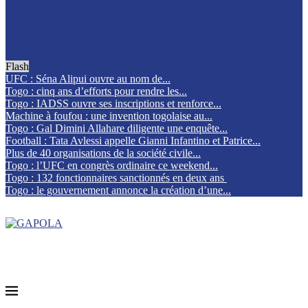
Flash
UFC : Séna Alipui ouvre au nom de...
Togo : cinq ans d’efforts pour rendre les...
Togo : IADSS ouvre ses inscriptions et renforce...
Machine à foufou : une invention togolaise au...
Togo : Gal Dimini Allahare diligente une enquête...
Football : Tata Avlessi appelle Gianni Infantino et Patrice...
Plus de 40 organisations de la société civile...
Togo : l’UFC en congrès ordinaire ce weekend...
Togo : 132 fonctionnaires sanctionnés en deux ans
Togo : le gouvernement annonce la création d’une...