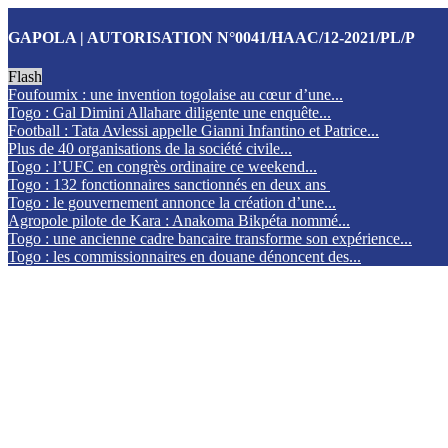
GAPOLA | AUTORISATION N°0041/HAAC/12-2021/PL/P
Flash
Foufoumix : une invention togolaise au cœur d’une...
Togo : Gal Dimini Allahare diligente une enquête...
Football : Tata Avlessi appelle Gianni Infantino et Patrice...
Plus de 40 organisations de la société civile...
Togo : l’UFC en congrès ordinaire ce weekend...
Togo : 132 fonctionnaires sanctionnés en deux ans
Togo : le gouvernement annonce la création d’une...
Agropole pilote de Kara : Anakoma Bikpéta nommé...
Togo : une ancienne cadre bancaire transforme son expérience...
Togo : les commissionnaires en douane dénoncent des...