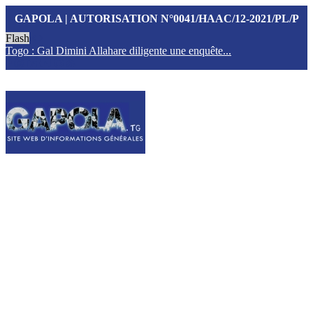
GAPOLA | AUTORISATION N°0041/HAAC/12-2021/PL/P
Flash
Togo : Gal Dimini Allahare diligente une enquête...
F