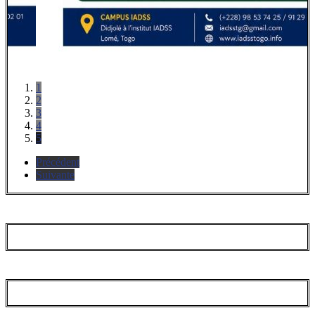
1
2
3
4
5
Précédent
Suivante