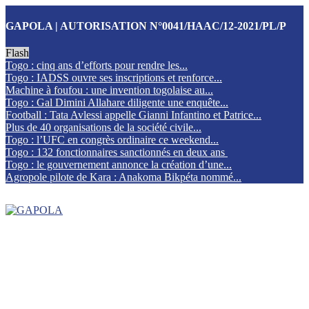
GAPOLA | AUTORISATION N°0041/HAAC/12-2021/PL/P
Flash
Togo : cinq ans d’efforts pour rendre les...
Togo : IADSS ouvre ses inscriptions et renforce...
Machine à foufou : une invention togolaise au...
Togo : Gal Dimini Allahare diligente une enquête...
Football : Tata Avlessi appelle Gianni Infantino et Patrice...
Plus de 40 organisations de la société civile...
Togo : l’UFC en congrès ordinaire ce weekend...
Togo : 132 fonctionnaires sanctionnés en deux ans
Togo : le gouvernement annonce la création d’une...
Agropole pilote de Kara : Anakoma Bikpéta nommé...