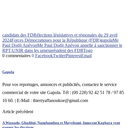
candidats des FDR
élections législatives et régionales du 29 avril
2024
Forces Démocratiques pour la République (FDR)
gapola
Me
Paul Dodji Apévon
Me Paul Dodji Apévon appelle à sanctionner le
RPT-UNIR dans les urnes
président des FDR
Togo
0 commentaires
0
Facebook
Twitter
Pinterest
Email
Gapola
Pour vos reportages, annonces et publicités, contactez le service
commercial de votre site Gapola. Tél : (00 228) 92 42 51 78 / 97 85
10 60. | E-Mail : thierryaffanoukoe@gmail.com
Article précédent
A Wassado, Gbadjini, Nangbambou et Mayefouni, Innocent Kagbara veut
gagner les élections