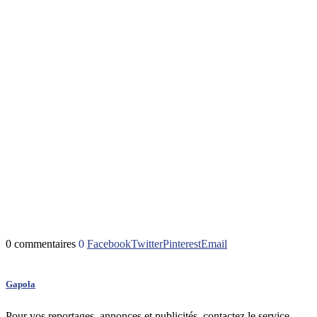
0 commentaires
0
Facebook
Twitter
Pinterest
Email
Gapola
Pour vos reportages, annonces et publicités, contactez le service