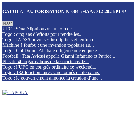
GAPOLA | AUTORISATION N°0041/HAAC/12-2021/PL/P
Flash
UFC : Séna Alipui ouvre au nom de...
Togo : cinq ans d’efforts pour rendre les...
Togo : IADSS ouvre ses inscriptions et renforce...
Machine à foufou : une invention togolaise au...
Togo : Gal Dimini Allahare diligente une enquête...
Football : Tata Avlessi appelle Gianni Infantino et Patrice...
Plus de 40 organisations de la société civile...
Togo : l’UFC en congrès ordinaire ce weekend...
Togo : 132 fonctionnaires sanctionnés en deux ans
Togo : le gouvernement annonce la création d’une...