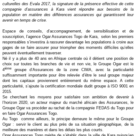
culturelles des Evala 2017, la signature de la présence effective de cette
compagnie d’assurances à Kara vient répondre aux besoins de la
population en matière des différences assurances qui garantissent leur
avenir en temps de crise.
Espace de conseils, d’accompagnement, de sensibilisation et de
souscription, l’agence Ogar Assurances Togo de Kara, selon les premiers
responsables s’investira à rassurer davantage les populations à croire aux
gages de se faire assurer pour triompher des moments difficiles qu’elles
peuvent éventuellement traverser.
Né il y a plus de 40 ans en Afrique centrale où il détient une position de
choix sur toutes les branches de vie et non vie, le Groupe Ogar est le
ième
4
groupe d’Assurances de la zone CIMA, avec la particularité
suffisamment importante pour être relevée d’être le seul groupe majeur
dont les capitaux proviennent entièrement du même espace. A cette
particularité, s’ajoute la certification mondiale dudit groupe à ISO 9001 en
2015.
Se cherchant les moyens pour satisfaire son ambition de devenir à
l’horizon 2020, un acteur majeur du marché africain des Assurances, le
Groupe Ogar va procéder au rachat de la compagnie FEDAS du Togo pour
en faire Ogar Assurances Togo.
Au Togo comme ailleurs, le principe demeure le même pour le Groupe
Ogar : servir le client au plus près de sa situation géographique, de la
meilleure des manières et dans les délais les plus courts.
Ogar Assurances Togo mérite de s’établir dans la ville de Kara puisqu’en