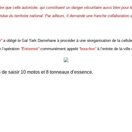
utre que celle autorisée, qui constituent un danger sécuritaire aussi bien pour
endue du territoire national. Par ailleurs, il demande une franche collaborati
r”
a obligé le Gal Yark Damehane à procéder à une réorganisation de la cellule
e l’opération
“Entonnoir”
communément appelé
“bouchon”
à l’entrée de la ville
 de saisir 10 motos et 8 tonneaux d’essence.