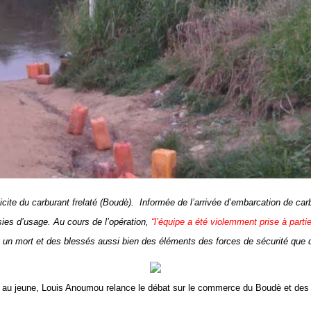
 illicite du carburant frelaté (Boudè). Informée de l’arrivée d’embarcation de c
sies d’usage. Au cours de l’opération,
“l’équipe a été violemment prise à partie
n un mort et
des blessés aussi bien des éléments des forces de sécurité que d
 vie au jeune, Louis Anoumou relance le débat sur le commerce du Boudè et des 