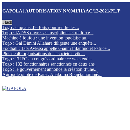
GAPOLA | AUTORISATION N°0041/HAAC/12-2021/PL/P
Flash
Togo : cinq ans d’efforts pour rendre les...
Togo : IADSS ouvre ses inscriptions et renforce...
Machine à foufou : une invention togolaise au...
Togo : Gal Dimini Allahare diligente une enquête...
Football : Tata Avlessi appelle Gianni Infantino et Patrice...
Plus de 40 organisations de la société civile...
Togo : l’UFC en congrès ordinaire ce weekend...
Togo : 132 fonctionnaires sanctionnés en deux ans
Togo : le gouvernement annonce la création d’une...
Agropole pilote de Kara : Anakoma Bikpéta nommé...