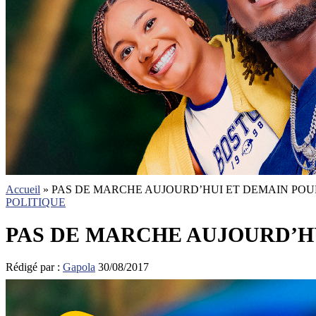
Accueil
»
PAS DE MARCHE AUJOURD’HUI ET DEMAIN POUR
POLITIQUE
PAS DE MARCHE AUJOURD’HU
Rédigé par :
Gapola
30/08/2017