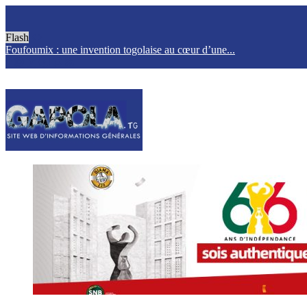
Flash
Foufoumix : une invention togolaise au cœur d’une...