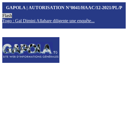
GAPOLA | AUTORISATION N°0041/HAAC/12-2021/PL/P
Flash
Togo : Gal Dimini Allahare diligente une enquête...
F