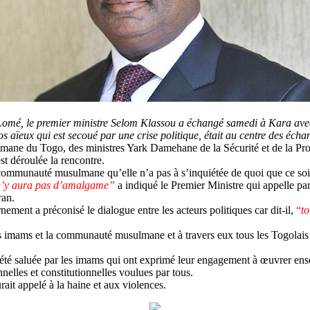
 Lomé, le premier ministre Selom Klassou a échangé samedi à Kara avec
os aïeux qui est secoué par une crise politique, était au centre des éch
ane du Togo, des ministres Yark Damehane de la Sécurité et de la Pr
est déroulée la rencontre.
la communauté musulmane qu’elle n’a pas à s’inquiétée de quoi que ce soi
l n’y aura pas d’amalgame”
a indiqué le Premier Ministre qui appelle p
ran.
nement a préconisé le dialogue entre les acteurs politiques car dit-il,
“
to
es imams et la communauté musulmane et à travers eux tous les Togolais 
té saluée par les imams qui ont exprimé leur engagement à œuvrer ense
nelles et constitutionnelles voulues par tous.
ait appelé à la haine et aux violences.