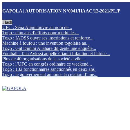
GAPOLA | AUTORISATION N°0041/HAAC/12-2021/PL/P
Flash
UFC : Séna Alipui ouvre au nom de...
Togo : cinq ans d’efforts pour rendre les...
Togo : IADSS ouvre ses inscriptions et renforce...
Machine à foufou : une invention togolaise au...
Togo : Gal Dimini Allahare diligente une enquête...
Football : Tata Avlessi appelle Gianni Infantino et Patrice...
Plus de 40 organisations de la société civile...
Togo : l’UFC en congrès ordinaire ce weekend...
Togo : 132 fonctionnaires sanctionnés en deux ans
Togo : le gouvernement annonce la création d’une...