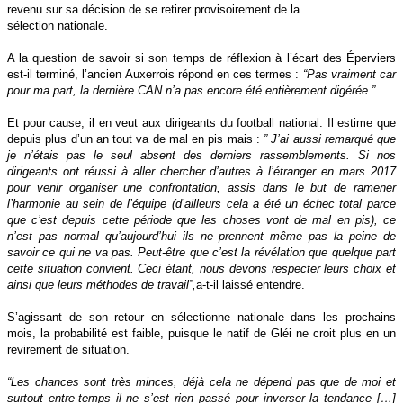
revenu sur sa décision de se retirer provisoirement de la
sélection nationale.
A la question de savoir si son temps de réflexion à l’écart des Éperviers
est-il terminé, l’ancien Auxerrois répond en ces termes :
“Pas vraiment car
pour ma part, la dernière CAN n’a pas encore été entièrement digérée.”
Et pour cause, il en veut aux dirigeants du football national. Il estime que
depuis plus d’un an tout va de mal en pis mais :
” J’ai aussi remarqué que
je n’étais pas le seul absent des derniers rassemblements. Si nos
dirigeants ont réussi à aller chercher d’autres à l’étranger en mars 2017
pour venir organiser une confrontation, assis dans le but de ramener
l’harmonie au sein de l’équipe (d’ailleurs cela a été un échec total parce
que c’est depuis cette période que les choses vont de mal en pis), ce
n’est pas normal qu’aujourd’hui ils ne prennent même pas la peine de
savoir ce qui ne va pas. Peut-être que c’est la révélation que quelque part
cette situation convient. Ceci étant, nous devons respecter leurs choix et
ainsi que leurs méthodes de travail”,
a-t-il laissé entendre.
S’agissant de son retour en sélectionne nationale dans les prochains
mois, la probabilité est faible, puisque le natif de Gléi ne croit plus en un
revirement de situation.
“Les chances sont très minces, déjà cela ne dépend pas que de moi et
surtout entre-temps il ne s’est rien passé pour inverser la tendance […]