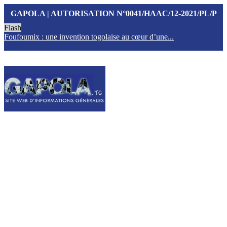
GAPOLA | AUTORISATION N°0041/HAAC/12-2021/PL/P
Flash
Foufoumix : une invention togolaise au cœur d’une...
T