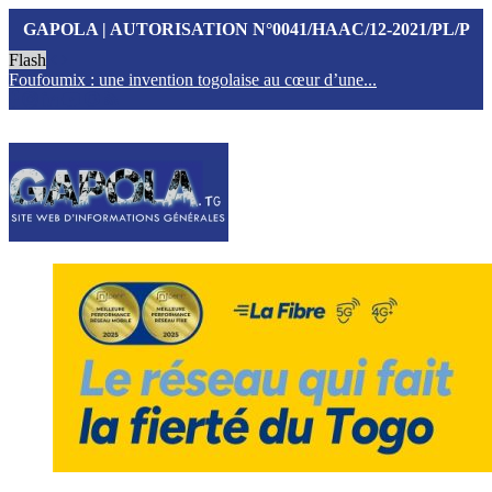
GAPOLA | AUTORISATION N°0041/HAAC/12-2021/PL/P
Flash
Foufoumix : une invention togolaise au cœur d’une...
T