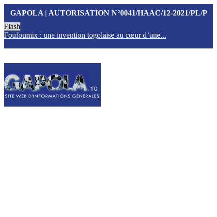
GAPOLA | AUTORISATION N°0041/HAAC/12-2021/PL/P
Flash
Foufoumix : une invention togolaise au cœur d’une...
T