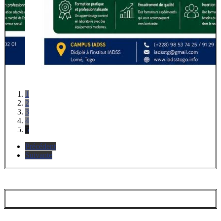
1
2
3
4
5
Précédent
Suivante