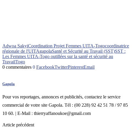
Adwoa Sakyi
Coordination Projet Femmes UITA-Togo
coordinatrice
régionale de l'UITA
gapola
Santé et Sécurité au Travail (SST)
SST :
Les Femmes UITA-Togo outillées sur la santé et sécurité au
Travail
Togo
0 commentaires
0
Facebook
Twitter
Pinterest
Email
Gapola
Pour vos reportages, annonces et publicités, contactez le service
commercial de votre site Gapola. Tél : (00 228) 92 42 51 78 / 97 85
10 60. | E-Mail : thierryaffanoukoe@gmail.com
Article précédent