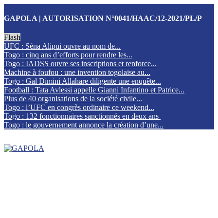
GAPOLA | AUTORISATION N°0041/HAAC/12-2021/PL/P
Flash
UFC : Séna Alipui ouvre au nom de...
Togo : cinq ans d’efforts pour rendre les...
Togo : IADSS ouvre ses inscriptions et renforce...
Machine à foufou : une invention togolaise au...
Togo : Gal Dimini Allahare diligente une enquête...
Football : Tata Avlessi appelle Gianni Infantino et Patrice...
Plus de 40 organisations de la société civile...
Togo : l’UFC en congrès ordinaire ce weekend...
Togo : 132 fonctionnaires sanctionnés en deux ans
Togo : le gouvernement annonce la création d’une...