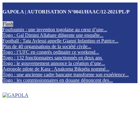
GAPOLA | AUTORISATION N°0041/HAAC/12-2021/PL/P
Flash
Foufoumix : une invention togolaise au cœur d’une...
Togo : Gal Dimini Allahare diligente une enquête...
Football : Tata Avlessi appelle Gianni Infantino et Patrice...
Plus de 40 organisations de la société civile...
Togo : l’UFC en congrès ordinaire ce weekend...
Togo : 132 fonctionnaires sanctionnés en deux ans
Togo : le gouvernement annonce la création d’une...
Agropole pilote de Kara : Anakoma Bikpéta nommé...
Togo : une ancienne cadre bancaire transforme son expérience...
Togo : les commissionnaires en douane dénoncent des...