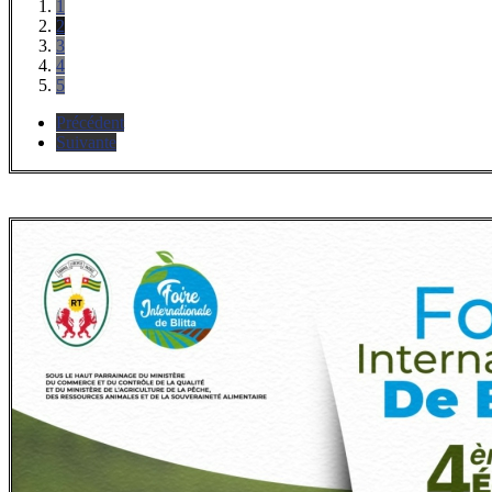
1
2
3
4
5
Précédent
Suivante