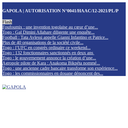
GAPOLA | AUTORISATION N°0041/HAAC/12-2021/PL/P
Flash
Foufoumix : une invention togolaise au cœur d’une...
Togo : Gal Dimini Allahare diligente une enquête...
Football : Tata Avlessi appelle Gianni Infantino et Patrice...
Plus de 40 organisations de la société civile...
Togo : l’UFC en congrès ordinaire ce weekend...
Togo : 132 fonctionnaires sanctionnés en deux ans
Togo : le gouvernement annonce la création d’une...
Agropole pilote de Kara : Anakoma Bikpéta nommé...
Togo : une ancienne cadre bancaire transforme son expérience...
Togo : les commissionnaires en douane dénoncent des...