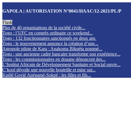
GAPOLA | AUTORISATION N°0041/HAAC/12-2021/PL/P
Flash
Plus de 40 organisations de la société civile...
Togo : l’UFC en congrès ordinaire ce weekend...
Togo : 132 fonctionnaires sanctionnés en deux ans
Togo : le gouvernement annonce la création d’une...
Agropole pilote de Kara : Anakoma Bikpéta nommé...
Togo : une ancienne cadre bancaire transforme son expérience...
Togo : les commissionnaires en douane dénoncent des...
L’Institut Africain de Développement Sanitaire et Social ouvre...
C’kool dévoile une nouvelle bouteille et mise sur...
Kpélé Govié Apégamé-Sokpé : les filles et fils...