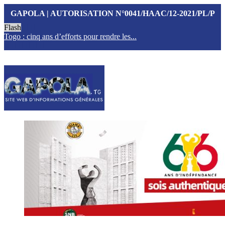
GAPOLA | AUTORISATION N°0041/HAAC/12-2021/PL/P
Flash
Togo : cinq ans d’efforts pour rendre les...
T