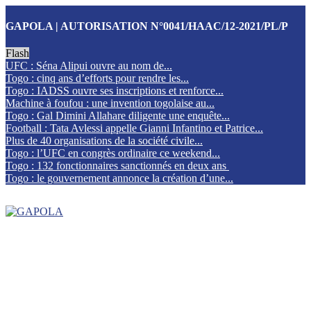
GAPOLA | AUTORISATION N°0041/HAAC/12-2021/PL/P
Flash
UFC : Séna Alipui ouvre au nom de...
Togo : cinq ans d’efforts pour rendre les...
Togo : IADSS ouvre ses inscriptions et renforce...
Machine à foufou : une invention togolaise au...
Togo : Gal Dimini Allahare diligente une enquête...
Football : Tata Avlessi appelle Gianni Infantino et Patrice...
Plus de 40 organisations de la société civile...
Togo : l’UFC en congrès ordinaire ce weekend...
Togo : 132 fonctionnaires sanctionnés en deux ans
Togo : le gouvernement annonce la création d’une...