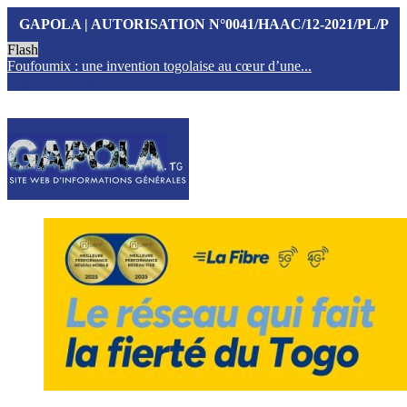
GAPOLA | AUTORISATION N°0041/HAAC/12-2021/PL/P
Flash
Foufoumix : une invention togolaise au cœur d’une...
T