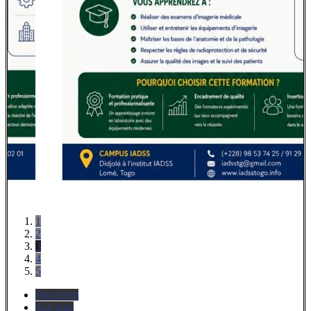
1
2
3
4
5
Précédent
Suivante