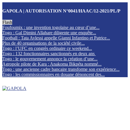
GAPOLA | AUTORISATION N°0041/HAAC/12-2021/PL/P
Flash
Foufoumix : une invention togolaise au cœur d’une...
Togo : Gal Dimini Allahare diligente une enquête...
Football : Tata Avlessi appelle Gianni Infantino et Patrice...
Plus de 40 organisations de la société civile...
Togo : l’UFC en congrès ordinaire ce weekend...
Togo : 132 fonctionnaires sanctionnés en deux ans
Togo : le gouvernement annonce la création d’une...
Agropole pilote de Kara : Anakoma Bikpéta nommé...
Togo : une ancienne cadre bancaire transforme son expérience...
Togo : les commissionnaires en douane dénoncent des...