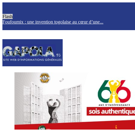
Flash
Foufoumix : une invention togolaise au cœur d’une...