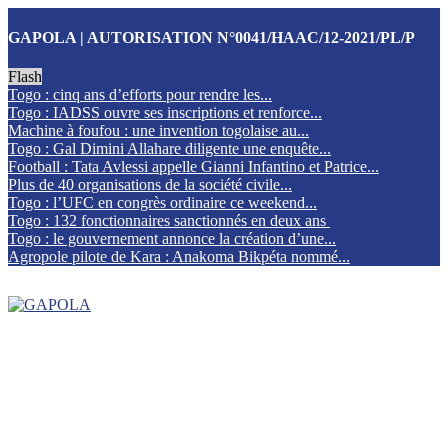
GAPOLA | AUTORISATION N°0041/HAAC/12-2021/PL/P
Flash
Togo : cinq ans d’efforts pour rendre les...
Togo : IADSS ouvre ses inscriptions et renforce...
Machine à foufou : une invention togolaise au...
Togo : Gal Dimini Allahare diligente une enquête...
Football : Tata Avlessi appelle Gianni Infantino et Patrice...
Plus de 40 organisations de la société civile...
Togo : l’UFC en congrès ordinaire ce weekend...
Togo : 132 fonctionnaires sanctionnés en deux ans
Togo : le gouvernement annonce la création d’une...
Agropole pilote de Kara : Anakoma Bikpéta nommé...