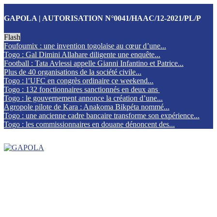
GAPOLA | AUTORISATION N°0041/HAAC/12-2021/PL/P
Flash
Foufoumix : une invention togolaise au cœur d’une...
Togo : Gal Dimini Allahare diligente une enquête...
Football : Tata Avlessi appelle Gianni Infantino et Patrice...
Plus de 40 organisations de la société civile...
Togo : l’UFC en congrès ordinaire ce weekend...
Togo : 132 fonctionnaires sanctionnés en deux ans
Togo : le gouvernement annonce la création d’une...
Agropole pilote de Kara : Anakoma Bikpéta nommé...
Togo : une ancienne cadre bancaire transforme son expérience...
Togo : les commissionnaires en douane dénoncent des...