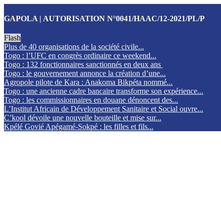
GAPOLA | AUTORISATION N°0041/HAAC/12-2021/PL/P
Flash
Plus de 40 organisations de la société civile...
Togo : l’UFC en congrès ordinaire ce weekend...
Togo : 132 fonctionnaires sanctionnés en deux ans
Togo : le gouvernement annonce la création d’une...
Agropole pilote de Kara : Anakoma Bikpéta nommé...
Togo : une ancienne cadre bancaire transforme son expérience...
Togo : les commissionnaires en douane dénoncent des...
L’Institut Africain de Développement Sanitaire et Social ouvre...
C’kool dévoile une nouvelle bouteille et mise sur...
Kpélé Govié Apégamé-Sokpé : les filles et fils...