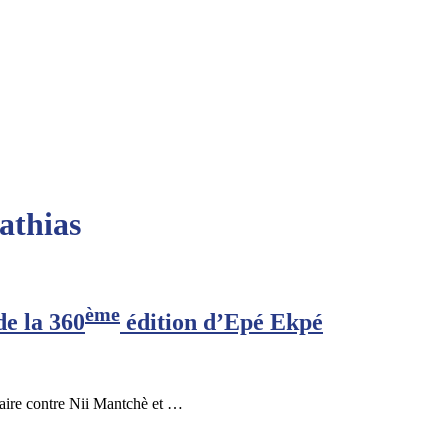
athias
ème
de la 360
édition d’Epé Ekpé
naire contre Nii Mantchè et …