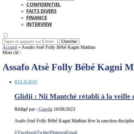
CONFIDENTIEL
FAITS DIVERS
FINANCE
INTERVIEW
Chercher
Accueil
»
Assafo Atsè Folly Bébé Kagni Mathias
Mots clé :
Assafo Atsè Folly Bébé Kagni M
RELIGION
Glidji : Nii Mantchè rétabli à la veille 
Rédigé par :
Gapola
16/08/2023
Asafo Atsè Folly Bébé Kagni Mathias lève la sanction discipli
0
Facebook
Twitter
Pinterest
Email