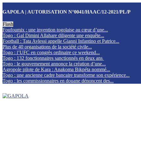
GAPOLA | AUTORISATION N°0041/HAAC/12-2021/PL/P
Flash
Foufoumix : une invention togolaise au cœur d’une...
Togo : Gal Dimini Allahare diligente une enquête...
Football : Tata Avlessi appelle Gianni Infantino et Patrice...
Plus de 40 organisations de la société civile...
Togo : l’UFC en congrès ordinaire ce weekend...
Togo : 132 fonctionnaires sanctionnés en deux ans
Togo : le gouvernement annonce la création d’une...
Agropole pilote de Kara : Anakoma Bikpéta nommé...
Togo : une ancienne cadre bancaire transforme son expérience...
Togo : les commissionnaires en douane dénoncent des...