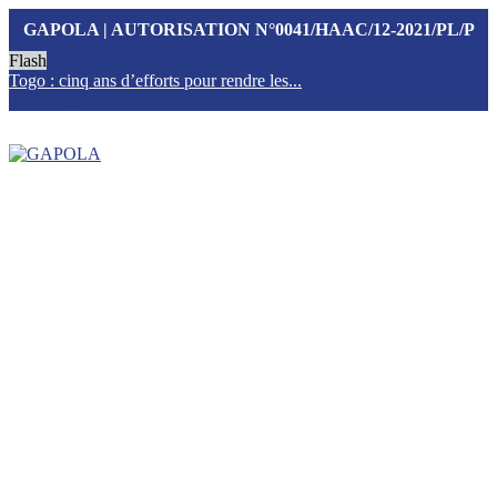
GAPOLA | AUTORISATION N°0041/HAAC/12-2021/PL/P
Flash
Togo : cinq ans d’efforts pour rendre les...
T