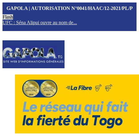
GAPOLA | AUTORISATION N°0041/HAAC/12-2021/PL/P
Flash
UFC : Séna Alipui ouvre au nom de...
T