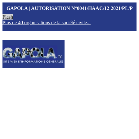
GAPOLA | AUTORISATION N°0041/HAAC/12-2021/PL/P
Flash
Plus de 40 organisations de la société civile...
T