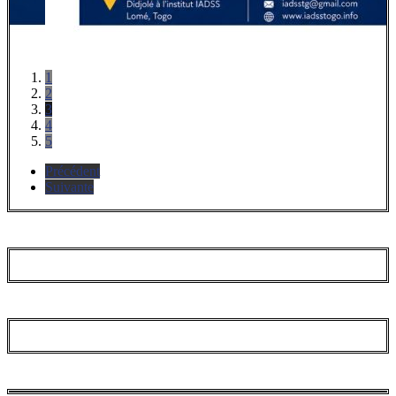
1
2
3
4
5
Précédent
Suivante