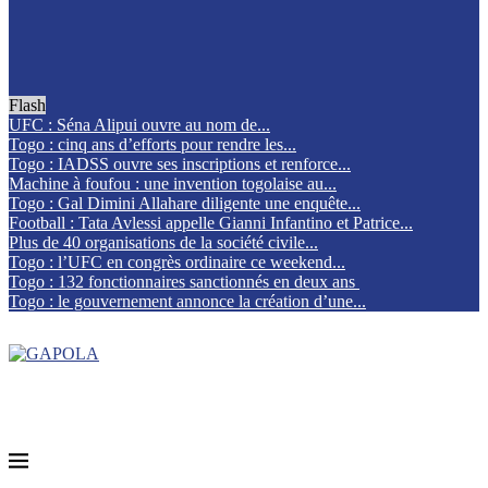
Flash
UFC : Séna Alipui ouvre au nom de...
Togo : cinq ans d’efforts pour rendre les...
Togo : IADSS ouvre ses inscriptions et renforce...
Machine à foufou : une invention togolaise au...
Togo : Gal Dimini Allahare diligente une enquête...
Football : Tata Avlessi appelle Gianni Infantino et Patrice...
Plus de 40 organisations de la société civile...
Togo : l’UFC en congrès ordinaire ce weekend...
Togo : 132 fonctionnaires sanctionnés en deux ans
Togo : le gouvernement annonce la création d’une...