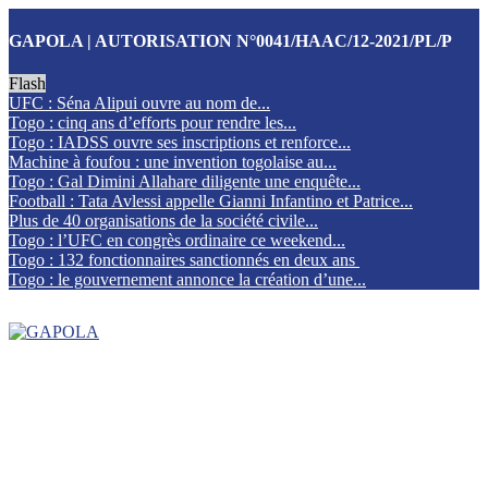
GAPOLA | AUTORISATION N°0041/HAAC/12-2021/PL/P
Flash
UFC : Séna Alipui ouvre au nom de...
Togo : cinq ans d’efforts pour rendre les...
Togo : IADSS ouvre ses inscriptions et renforce...
Machine à foufou : une invention togolaise au...
Togo : Gal Dimini Allahare diligente une enquête...
Football : Tata Avlessi appelle Gianni Infantino et Patrice...
Plus de 40 organisations de la société civile...
Togo : l’UFC en congrès ordinaire ce weekend...
Togo : 132 fonctionnaires sanctionnés en deux ans
Togo : le gouvernement annonce la création d’une...