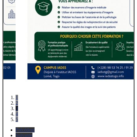
1
2
3
4
5
Précédent
Suivante