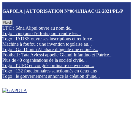
GAPOLA | AUTORISATION N°0041/HAAC/12-2021/PL/P
Flash
UFC : Séna Alipui ouvre au nom de...
Togo : cinq ans d’efforts pour rendre les...
Togo : IADSS ouvre ses inscriptions et renforce...
Machine à foufou : une invention togolaise au...
Togo : Gal Dimini Allahare diligente une enquête...
Football : Tata Avlessi appelle Gianni Infantino et Patrice...
Plus de 40 organisations de la société civile...
Togo : l’UFC en congrès ordinaire ce weekend...
Togo : 132 fonctionnaires sanctionnés en deux ans
Togo : le gouvernement annonce la création d’une...