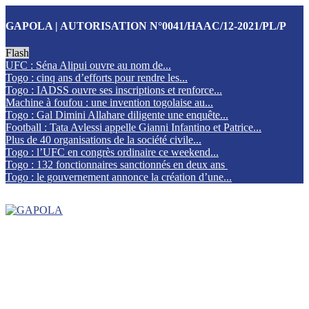
GAPOLA | AUTORISATION N°0041/HAAC/12-2021/PL/P
Flash
UFC : Séna Alipui ouvre au nom de...
Togo : cinq ans d’efforts pour rendre les...
Togo : IADSS ouvre ses inscriptions et renforce...
Machine à foufou : une invention togolaise au...
Togo : Gal Dimini Allahare diligente une enquête...
Football : Tata Avlessi appelle Gianni Infantino et Patrice...
Plus de 40 organisations de la société civile...
Togo : l’UFC en congrès ordinaire ce weekend...
Togo : 132 fonctionnaires sanctionnés en deux ans
Togo : le gouvernement annonce la création d’une...