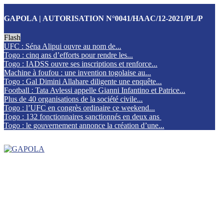
GAPOLA | AUTORISATION N°0041/HAAC/12-2021/PL/P
Flash
UFC : Séna Alipui ouvre au nom de...
Togo : cinq ans d’efforts pour rendre les...
Togo : IADSS ouvre ses inscriptions et renforce...
Machine à foufou : une invention togolaise au...
Togo : Gal Dimini Allahare diligente une enquête...
Football : Tata Avlessi appelle Gianni Infantino et Patrice...
Plus de 40 organisations de la société civile...
Togo : l’UFC en congrès ordinaire ce weekend...
Togo : 132 fonctionnaires sanctionnés en deux ans
Togo : le gouvernement annonce la création d’une...