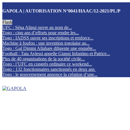
GAPOLA | AUTORISATION N°0041/HAAC/12-2021/PL/P
Flash
UFC : Séna Alipui ouvre au nom de...
Togo : cinq ans d’efforts pour rendre les...
Togo : IADSS ouvre ses inscriptions et renforce...
Machine à foufou : une invention togolaise au...
Togo : Gal Dimini Allahare diligente une enquête...
Football : Tata Avlessi appelle Gianni Infantino et Patrice...
Plus de 40 organisations de la société civile...
Togo : l’UFC en congrès ordinaire ce weekend...
Togo : 132 fonctionnaires sanctionnés en deux ans
Togo : le gouvernement annonce la création d’une...