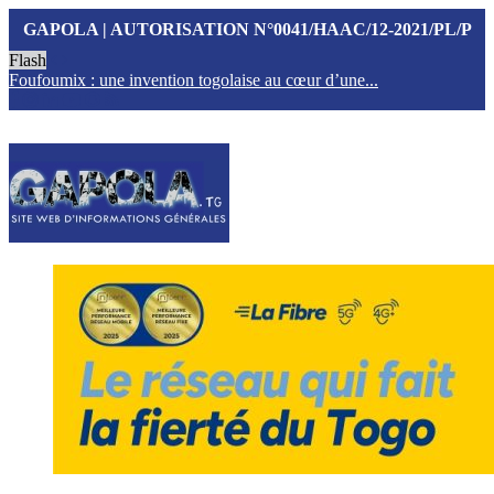
GAPOLA | AUTORISATION N°0041/HAAC/12-2021/PL/P
Flash
Foufoumix : une invention togolaise au cœur d’une...
T