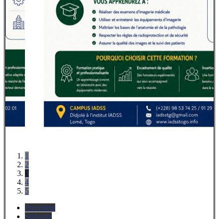
1
2
3
4
5
Précédent
Suivante